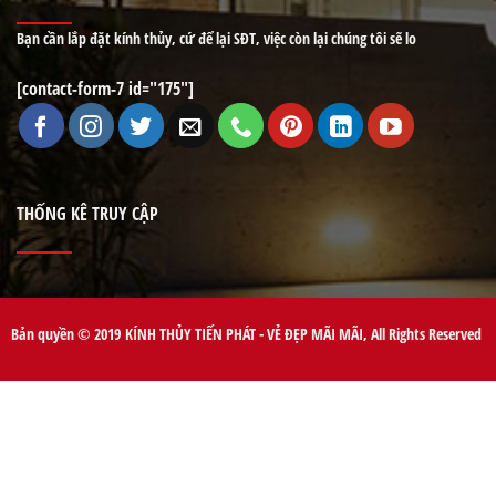
Bạn cần lắp đặt kính thủy, cứ để lại SĐT, việc còn lại chúng tôi sẽ lo
[contact-form-7 id="175"]
THỐNG KÊ TRUY CẬP
Bản quyền © 2019 KÍNH THỦY TIẾN PHÁT - VẺ ĐẸP MÃI MÃI, All Rights Reserved