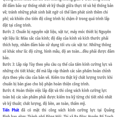
để đảm bảo sự thống nhất về kỹ thuật giữa thực tế và hệ thống bản
vẽ; tránh những phát sinh bất ngờ có thể làm phát sinh thêm chi
phí; và khiến cho tiến độ công trình bị chậm ở trong quá trình lắp
đặt tại công trình.
Bước 2: Chuẩn bị nguyên vật liệu, vật tư, máy móc thiết bị Nguyên
vật liệu là: Màu sắc của kính; độ dày của kính và kích thước phải
thích hợp, nhằm đảm bảo sử dụng tối ưu các vật tư. Những thông
số khác như là: độ cứng, hình mẫu, độ an toàn…đều phải được đảm
bảo.
Bước 3: Lắp ráp Tùy theo yêu cầu cụ thể của tấm kính cường lực và
những chi tiết khác; để mà lắp ráp thành các sản phẩm hoàn chỉnh
dựa theo yêu cầu của bản vẽ. Kiểm tra thật kỹ chất lượng trước khi
chuẩn bị bàn giao cho bộ phận hoàn thiện công trình.
Bước 4: Hoàn thiện việc lắp đặt và thi công
vách kính cường lực
toàn bộ các sản phẩm phải được kiểm tra kỹ từng chi tiết nhỏ nhất
về kỹ thuât; chất lượng, độ bền, an toàn, thẩm mỹ.
Tiến Phát
đã có mặt thi công
vách kính cường lực
tại
Quảng
Bình
bao gồm: Thành phố Đồng Hới; Thị xã Ba Đồn; Huyện Bố Trạch,