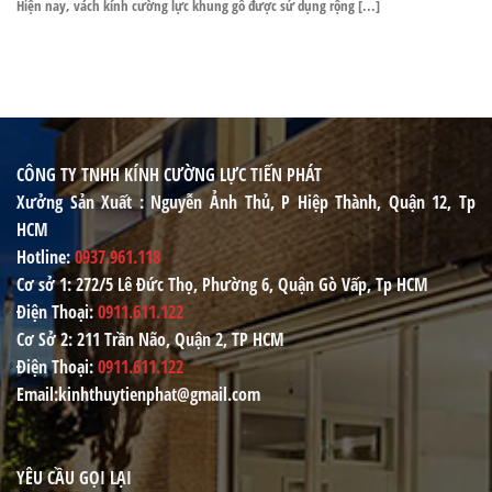
Hiện nay, vách kính cường lực khung gỗ được sử dụng rộng [...]
CÔNG TY TNHH KÍNH CƯỜNG LỰC TIẾN PHÁT
Xưởng Sản Xuất
: Nguyễn Ảnh Thủ, P Hiệp Thành, Quận 12, Tp
HCM
Hotline
:
0937.961.118
Cơ sở 1
: 272/5 Lê Đức Thọ, Phường 6, Quận Gò Vấp, Tp HCM
Điện Thoại
:
0911.611.122
Cơ Sở 2
: 211 Trần Não, Quận 2, TP HCM
Điện Thoại
:
0911.611.122
Email
:kinhthuytienphat@gmail.com
YÊU CẦU GỌI LẠI