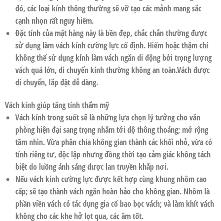
đó, các loại kính thông thường sẽ vỡ tạo các mảnh mang sắc
cạnh nhọn rất nguy hiểm.
Đặc tính của mặt hàng này là bền đẹp, chắc chắn thường được
sử dụng làm
vách kính cường lực
cố định. Hiếm hoặc thậm chí
không thể sử dụng kính làm vách ngăn di động bởi trọng lượng
vách quá lớn, di chuyển kính thường không an toàn.Vách được
di chuyển, lắp đặt dễ dàng.
Vách kính giúp tăng tính thẩm mỹ
Vách kính trong suốt sẽ là những lựa chọn lý tưởng cho văn
phòng hiện đại sang trọng nhắm tới độ thông thoáng; mở rộng
tầm nhìn. Vừa phân chia không gian thành các khối nhỏ, vừa có
tính riêng tư, độc lập nhưng đồng thời tạo cảm giác không tách
biệt do luồng ánh sáng được lan truyền khắp nơi.
Nếu
vách kính cường lực
được kết hợp cùng khung nhôm cao
cấp; sẽ tạo thành vách ngăn hoàn hảo cho không gian. Nhôm là
phần viền vách có tác dụng gia cố bao bọc vách; và làm khít vách
không cho các khe hở lọt qua, các âm tốt.