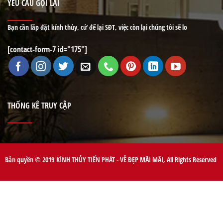
YÊU CẦU GỌI LẠI
Bạn cần lắp đặt kính thủy, cứ để lại SĐT, việc còn lại chúng tôi sẽ lo
[contact-form-7 id="175"]
THỐNG KÊ TRUY CẬP
Bản quyền © 2019 KÍNH THỦY TIẾN PHÁT - VẺ ĐẸP MÃI MÃI, All Rights Reserved