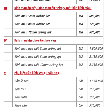
III
Kính màu ốp bếp/ kính màu ốp tường/ mặt bàn kính màu
Kính màu 5mm cường lực
Md
600,000
Kính màu 8mm cường lực
Md
720,000
Kính màu 10mm cường lực
Md
820,000
IV
Kính màu khắc hoạ tiết hoa văn
Kính màu hoạ tiết 5mm cường lực
M2
1,900,000
Kính màu hoạ tiết 8mm cường lực
M2
2,150,000
Kính màu hoạ tiết 10mm cường lực
M2
2,250,000
V
Phụ kiện cửa kính VVP ( Thái Lan )
Bản lề sàn
Cái
1.150,000
Kẹp trên
Cái
250,000
Kẹp dưới
Cái
250,000
Khóa sàn
Cái
310,000