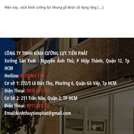
Hiện nay, vách kính cường lực khung gỗ được sử dụng rộng [...]
CÔNG TY TNHH KÍNH CƯỜNG LỰC TIẾN PHÁT
Xưởng Sản Xuất
: Nguyễn Ảnh Thủ, P Hiệp Thành, Quận 12, Tp
HCM
Hotline
:
0937.961.118
Cơ sở 1
: 272/5 Lê Đức Thọ, Phường 6, Quận Gò Vấp, Tp HCM
Điện Thoại
:
0911.611.122
Cơ Sở 2
: 211 Trần Não, Quận 2, TP HCM
Điện Thoại
:
0911.611.122
Email
:kinhthuytienphat@gmail.com