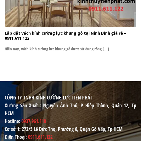
Lắp đặt vách kính cường lực khung gỗ tại Ninh Bình giá rẻ –
0911.611.122
Hiện nay, vách kính cường lực khung gỗ được sử dụng rộng [...]
CÔNG TY TNHH KÍNH CƯỜNG LỰC TIẾN PHÁT
Xưởng Sản Xuất
: Nguyễn Ảnh Thủ, P Hiệp Thành, Quận 12, Tp
HCM
Hotline
:
0937.961.118
Cơ sở 1
: 272/5 Lê Đức Thọ, Phường 6, Quận Gò Vấp, Tp HCM
Điện Thoại
:
0911.611.122