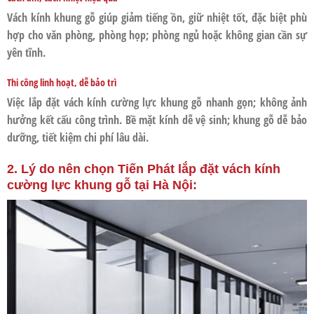
Vách kính khung gỗ giúp giảm tiếng ồn, giữ nhiệt tốt, đặc biệt phù
hợp cho văn phòng, phòng họp; phòng ngủ hoặc không gian cần sự
yên tĩnh.
Thi công linh hoạt, dễ bảo trì
Việc lắp đặt vách kính cường lực khung gỗ nhanh gọn; không ảnh
hưởng kết cấu công trình. Bề mặt kính dễ vệ sinh; khung gỗ dễ bảo
dưỡng, tiết kiệm chi phí lâu dài.
2. Lý do nên chọn Tiến Phát lắp đặt vách kính
cường lực khung gỗ tại Hà Nội: