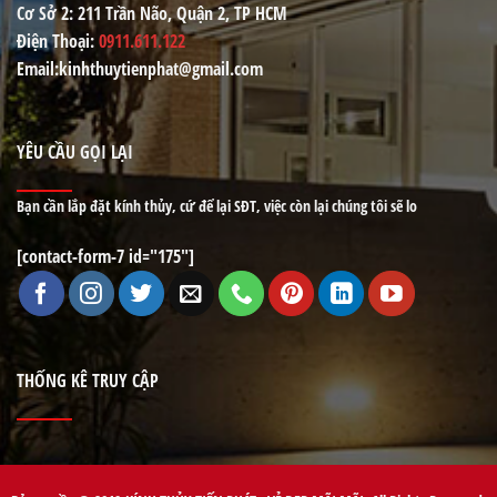
Cơ Sở 2
: 211 Trần Não, Quận 2, TP HCM
Điện Thoại
:
0911.611.122
Email
:kinhthuytienphat@gmail.com
YÊU CẦU GỌI LẠI
Bạn cần lắp đặt kính thủy, cứ để lại SĐT, việc còn lại chúng tôi sẽ lo
[contact-form-7 id="175"]
THỐNG KÊ TRUY CẬP