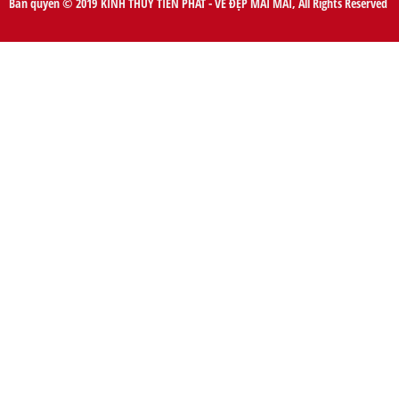
Bản quyền © 2019 KÍNH THỦY TIẾN PHÁT - VẺ ĐẸP MÃI MÃI, All Rights Reserved