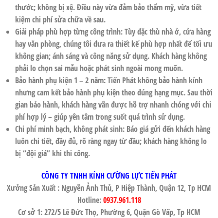
thước; không bị xệ. Điều này vừa đảm bảo thẩm mỹ, vừa tiết
kiệm chi phí sửa chữa về sau.
Giải pháp phù hợp từng công trình: Tùy đặc thù nhà ở, cửa hàng
hay văn phòng, chúng tôi đưa ra thiết kế phù hợp nhất để tối ưu
không gian; ánh sáng và công năng sử dụng. Khách hàng không
phải lo chọn sai mẫu hoặc phát sinh ngoài mong muốn.
Bảo hành phụ kiện 1 – 2 năm: Tiến Phát không bảo hành kính
nhưng cam kết bảo hành phụ kiện theo đúng hạng mục. Sau thời
gian bảo hành, khách hàng vẫn được hỗ trợ nhanh chóng với chi
phí hợp lý – giúp yên tâm trong suốt quá trình sử dụng.
Chi phí minh bạch, không phát sinh: Báo giá gửi đến khách hàng
luôn chi tiết, đầy đủ, rõ ràng ngay từ đầu; khách hàng không lo
bị “đội giá” khi thi công.
CÔNG TY TNHH KÍNH CƯỜNG LỰC TIẾN PHÁT
Xưởng Sản Xuất : Nguyễn Ảnh Thủ, P Hiệp Thành, Quận 12, Tp HCM
Hotline:
0937.961.118
Cơ sở 1: 272/5 Lê Đức Thọ, Phường 6, Quận Gò Vấp, Tp HCM