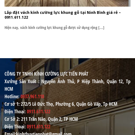
Lắp đặt vách kính cường lực khung gỗ tại Ninh Bình giá rẻ –
0911.611.122
Hiện nay, vách kính cường lực khung gỗ được sử dụng rộng [...]
CÔNG TY TNHH KÍNH CƯỜNG LỰC TIẾN PHÁT
Xưởng Sản Xuất
: Nguyễn Ảnh Thủ, P Hiệp Thành, Quận 12, Tp
HCM
Hotline
:
0937.961.118
Cơ sở 1
: 272/5 Lê Đức Thọ, Phường 6, Quận Gò Vấp, Tp HCM
Điện Thoại
:
0911.611.122
Cơ Sở 2
: 211 Trần Não, Quận 2, TP HCM
Điện Thoại
:
0911.611.122
Email
:kinhthuytienphat@gmail.com