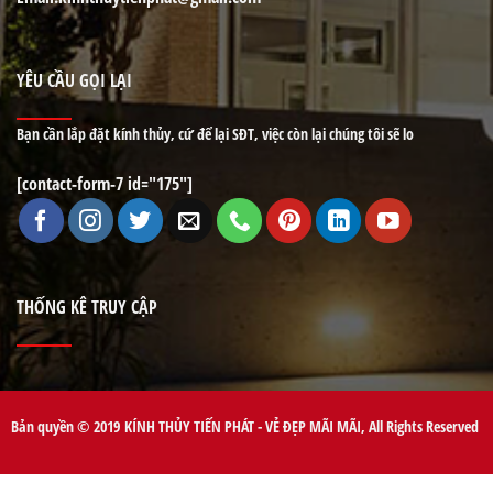
YÊU CẦU GỌI LẠI
Bạn cần lắp đặt kính thủy, cứ để lại SĐT, việc còn lại chúng tôi sẽ lo
[contact-form-7 id="175"]
THỐNG KÊ TRUY CẬP
Bản quyền © 2019 KÍNH THỦY TIẾN PHÁT - VẺ ĐẸP MÃI MÃI, All Rights Reserved