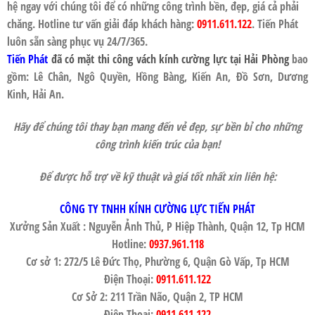
hệ ngay với chúng tôi để có những công trình bền, đẹp, giá cả phải
chăng. Hotline tư vấn giải đáp khách hàng:
0911.611.122
.
Tiến Phát
luôn sẵn sàng phục vụ 24/7/365.
Tiến Phát
đã có mặt thi công
vách kính cường lực
tại
Hải Phòng
bao
gồm: Lê Chân, Ngô Quyền, Hồng Bàng, Kiến An, Đồ Sơn, Dương
Kinh, Hải An.
Hãy để chúng tôi thay bạn mang đến vẻ đẹp, sự bền bỉ cho những
công trình kiến trúc của bạn!
Để được hỗ trợ về kỹ thuật và giá tốt nhất xin liên hệ:
CÔNG TY TNHH KÍNH CƯỜNG LỰC TIẾN PHÁT
Xưởng Sản Xuất : Nguyễn Ảnh Thủ, P Hiệp Thành, Quận 12, Tp HCM
Hotline:
0937.961.118
Cơ sở 1: 272/5 Lê Đức Thọ, Phường 6, Quận Gò Vấp, Tp HCM
Điện Thoại:
0911.611.122
Cơ Sở 2: 211 Trần Não, Quận 2, TP HCM
Điện Thoại:
0911.611.122