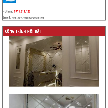
Hotline:
0911.611.122
Email:
kinhthuytienphat@gmail.com
CÔNG TRÌNH NỔI BẬT