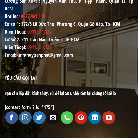
Xưởng Sản Xuất
: Nguyễn Ảnh Thủ, P Hiệp Thành, Quận 12, Tp
HCM
Hotline
:
0937.961.118
Cơ sở 1
: 272/5 Lê Đức Thọ, Phường 6, Quận Gò Vấp, Tp HCM
Điện Thoại
:
0911.611.122
Cơ Sở 2
: 211 Trần Não, Quận 2, TP HCM
Điện Thoại
:
0911.611.122
Email
:kinhthuytienphat@gmail.com
YÊU CẦU GỌI LẠI
Bạn cần lắp đặt kính thủy, cứ để lại SĐT, việc còn lại chúng tôi sẽ lo
[contact-form-7 id="175"]