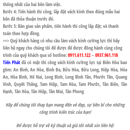
thống nhất của hai bên làm việc.
Bước 4: Tiến hành thi công, lắp đặt
vách kính
theo đúng mẫu hai
bên đã thỏa thuận trước đó.
Bước 5: Bàn giao sản phẩm, tiến hành thi công lắp đặt; và thanh
toán theo hợp đồng.
==> Quý khách hàng có nhu cầu làm
vách kính cường lực
thì hãy
liên hệ ngay cho chúng tôi để được để được đồng hành cùng công
trình của quý khách qua số hotline:
0911.611.122
–
0937.961.118
Tiến Phát
đã có mặt thi công
vách kính cường lực
tại
Biên Hòa
bao
gồm: An Bình, An Hòa, Bình Đa, Bửu Hòa, Bửu Long, Hiệp Hòa, Hóa
An, Hòa Bình, Hố Nai, Long Bình, Long Bình Tân, Phước Tân, Quang
Vinh, Quyết Thắng, Tam Hiệp, Tam Hòa, Tam Phước, Tân Biên, Tân
Hạnh, Tân Hòa, Tân Hiệp, Tân Mai, Tân Phong
Hãy để chúng tôi thay bạn mang đến vẻ đẹp, sự bền bỉ cho những
công trình kiến trúc của bạn!
Để được hỗ trợ về kỹ thuật và giá tốt nhất xin liên hệ: