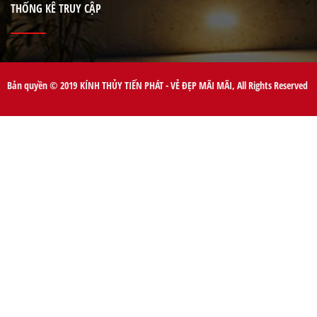
THỐNG KÊ TRUY CẬP
Bản quyền © 2019 KÍNH THỦY TIẾN PHÁT - VẺ ĐẸP MÃI MÃI, All Rights Reserved