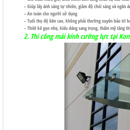
– Giúp lấy ánh sáng tự nhiên, giảm độ chói sáng và ngăn á
– An toàn cho người sử dụng
– Tuổi thọ độ bền cao, không phải thường xuyên bảo trì h
– Thiết kế gọn nhẹ, kiểu dáng sang trọng, thẩm mỹ tăng th
2. Thi công mái kính cường lực tại Ko