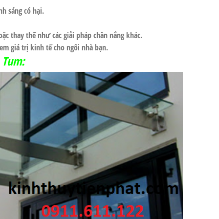
nh sáng có hại.
oặc thay thế như các giải pháp chăn nắng khác.
em giá trị kinh tế cho ngôi nhà bạn.
n Tum: