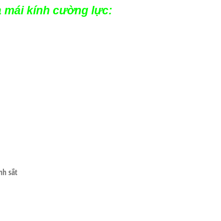
a mái kính cường lực:
nh sắt