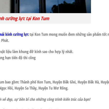
nh cường lực tại Kon Tum
mái kính cường lực
tại
Kon Tum
mong muốn đem những sản phẩm tốt n
n Phát
.
n vật liệu làm khung đỡ kính sao cho hợp lý nhất.
́ng hạn tiến độ thi công
Tum
bao gồm: Thành phố Kon Tum, Huyện Đắk Glei, Huyện Đắk Hà, Huyệ
 Ngọc Hồi, Huyện Sa Thầy, Huyện Tu Mơ Rông.
 vẻ đẹp, sự bền bỉ cho những công trình kiến trúc của bạn!