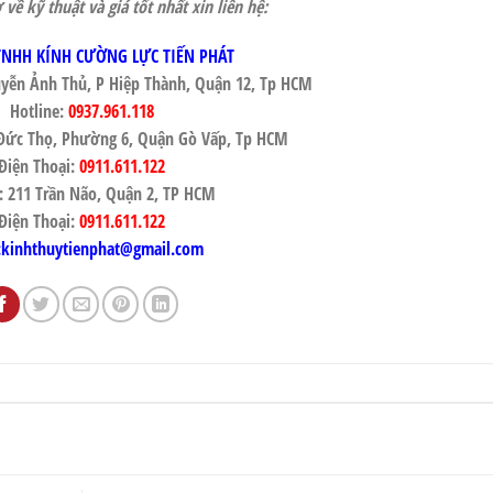
về kỹ thuật và giá tốt nhất xin liên hệ:
TNHH KÍNH CƯỜNG LỰC TIẾN PHÁT
yễn Ảnh Thủ, P Hiệp Thành, Quận 12, Tp HCM
Hotline:
0937.961.118
ê Đức Thọ, Phường 6, Quận Gò Vấp, Tp HCM
Điện Thoại:
0911.611.122
: 211 Trần Não, Quận 2, TP HCM
Điện Thoại:
0911.611.122
:kinhthuytienphat@gmail.com