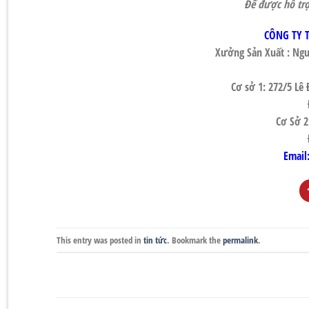
Để được hỗ trợ 
CÔNG TY 
Xưởng Sản Xuất : Ngu
Cơ sở 1: 272/5 L
Cơ Sở 2
Email
This entry was posted in
tin tức
. Bookmark the
permalink
.