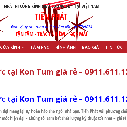
NHÀ THI CÔNG KÍNH CHẤT LƯỢNG SỐ 1 TẠI VIỆT NAM
TIẾN PHÁT
Đơn vị uy tín trong nhiều năm liền tại TPHCM
TẬN TÂM - TRÁCH NHIỆM - ĐẸP MÃI
CỬA KÍNH
TẤM PVC
HÌNH ẢNH
BÁO GIÁ
TIN TỨC
c tại Kon Tum giá rẻ – 0911.611.1
c tại Kon Tum giá rẻ
– 0911.611.1
 đại mang lại sự hoàn hảo cho ngôi nhà bạn.
Tiến Phát
với phương châ
 móc hiện đại – Chúng tôi cam kết chất lượng kỹ thuật tốt nhất – giá rẻ