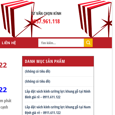
TƯ VẤN CHỌN KÍNH
0937.961.118
Tìm
LIÊN HỆ
kiếm:
DANH MỤC SẢN PHẨM
22
(không có tiêu đề)
(không có tiêu đề)
22
Lắp đặt vách kính cường lực khung gỗ tại Ninh
Bình giá rẻ – 0911.611.122
m phát
 cạnh
Lắp đặt vách kính cường lực khung gỗ tại Nam
Định giá rẻ – 0911.611.122