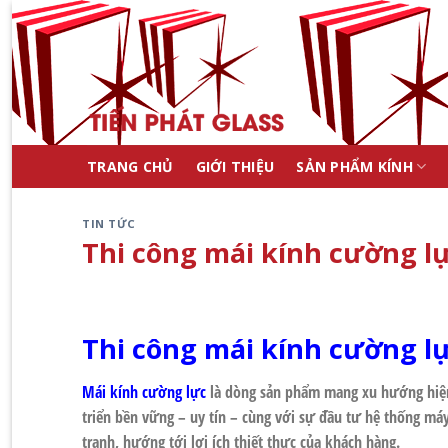
Skip
to
content
TRANG CHỦ
GIỚI THIỆU
SẢN PHẨM KÍNH
TIN TỨC
Thi công mái kính cường lự
Thi công mái kính cường lự
Mái kính cường lực
là dòng sản phẩm mang xu hướng hiện
triển bền vững – uy tín – cùng với sự đầu tư hệ thống máy
tranh, hướng tới lợi ích thiết thực của khách hàng.