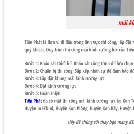
mái kí
Tiến Phát
là đơn vị đi đầu trong lĩnh vực thi công, lắp đặt
quý khách. Quy trình thi công
mái kính cường lực
của
Tiế
Bước 1: Khảo sát thiết kế: Khảo sát công trình để lựa chọ
Bước 2: Chuẩn bị thi công: Sắp xếp nhân sự để đảm bảo đu
Bước 3: Lắp đặt khung
mái kính cường lực
Bước 4: Đặt kính cường lực
Bước 5: Hoàn thiện
Tiến Phát
đã có mặt thi công
mái kính cường lực
tại
Kon 
Huyện Ia H’Drai, Huyện Kon Plông, Huyện Kon Rẫy, Huyện
Hãy để chúng tôi thay bạn mang đến