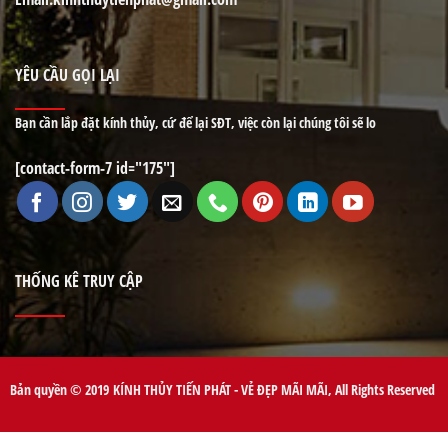
YÊU CẦU GỌI LẠI
Bạn cần lắp đặt kính thủy, cứ để lại SĐT, việc còn lại chúng tôi sẽ lo
[contact-form-7 id="175"]
THỐNG KÊ TRUY CẬP
Bản quyền © 2019 KÍNH THỦY TIẾN PHÁT - VẺ ĐẸP MÃI MÃI, All Rights Reserved