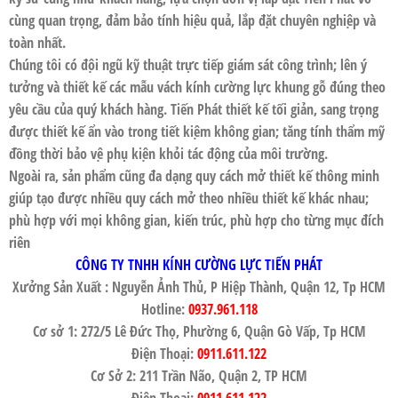
cùng quan trọng, đảm bảo tính hiệu quả, lắp đặt chuyên nghiệp và
toàn nhất.
Chúng tôi có đội ngũ kỹ thuật trực tiếp giám sát công trình; lên ý
tưởng và thiết kế các mẫu vách kính cường lực khung gỗ đúng theo
yêu cầu của quý khách hàng. Tiến Phát thiết kế tối giản, sang trọng
được thiết kế ẩn vào trong tiết kiệm không gian; tăng tính thẩm mỹ
đồng thời bảo vệ phụ kiện khỏi tác động của môi trường.
Ngoài ra, sản phẩm cũng đa dạng quy cách mở thiết kế thông minh
giúp tạo được nhiều quy cách mở theo nhiều thiết kế khác nhau;
phù hợp với mọi không gian, kiến trúc, phù hợp cho từng mục đích
riên
CÔNG TY TNHH KÍNH CƯỜNG LỰC TIẾN PHÁT
Xưởng Sản Xuất : Nguyễn Ảnh Thủ, P Hiệp Thành, Quận 12, Tp HCM
Hotline:
0937.961.118
Cơ sở 1: 272/5 Lê Đức Thọ, Phường 6, Quận Gò Vấp, Tp HCM
Điện Thoại:
0911.611.122
Cơ Sở 2: 211 Trần Não, Quận 2, TP HCM