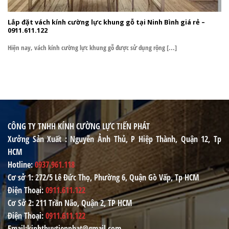
Lắp đặt vách kính cường lực khung gỗ tại Ninh Bình giá rẻ –
0911.611.122
Hiện nay, vách kính cường lực khung gỗ được sử dụng rộng [...]
CÔNG TY TNHH KÍNH CƯỜNG LỰC TIẾN PHÁT
Xưởng Sản Xuất
: Nguyễn Ảnh Thủ, P Hiệp Thành, Quận 12, Tp
HCM
Hotline
:
0937.961.118
Cơ sở 1
: 272/5 Lê Đức Thọ, Phường 6, Quận Gò Vấp, Tp HCM
Điện Thoại
:
0911.611.122
Cơ Sở 2
: 211 Trần Não, Quận 2, TP HCM
Điện Thoại
:
0911.611.122
Email
:kinhthuytienphat@gmail.com