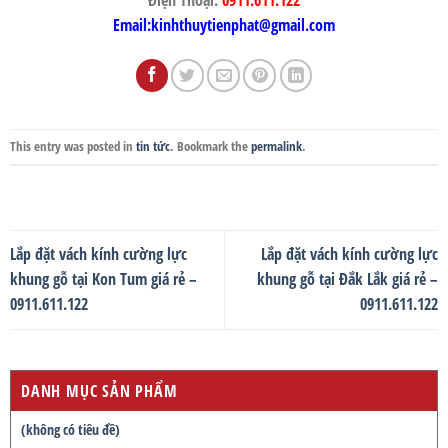
Điện Thoại:
0911.611.122
Email:kinhthuytienphat@gmail.com
This entry was posted in
tin tức
. Bookmark the
permalink
.
Lắp đặt vách kính cường lực
Lắp đặt vách kính cường lực
khung gỗ tại Kon Tum giá rẻ –
khung gỗ tại Đắk Lắk giá rẻ –
0911.611.122
0911.611.122
DANH MỤC SẢN PHẨM
(không có tiêu đề)