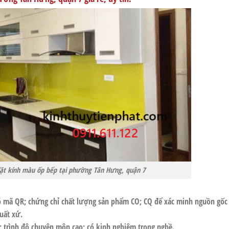
 đặt kính màu ốp bếp tại phường Tân Hưng, quận 7
ó mã QR; chứng chỉ chất lượng sản phẩm CO; CQ để xác minh nguồn gốc
uất xứ.
; trình độ chuyên môn cao; có kinh nghiệm trong nghề.