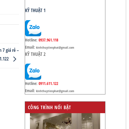
KỸ THUẬT 1
Hotline:
0937.961.118
Email:
kinhthuytienphat@gmail.com
 7 giá rẻ –
KỸ THUẬT 2
1.122
Hotline:
0911.611.122
Email:
kinhthuytienphat@gmail.com
CÔNG TRÌNH NỔI BẬT