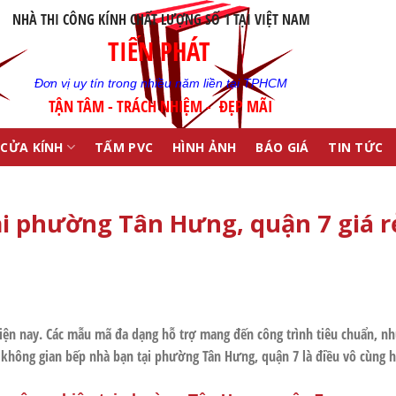
NHÀ THI CÔNG KÍNH CHẤT LƯỢNG SỐ 1 TẠI VIỆT NAM
TIẾN PHÁT
Đơn vị uy tín trong nhiều năm liền tại TPHCM
TẬN TÂM - TRÁCH NHIỆM - ĐẸP MÃI
CỬA KÍNH
TẤM PVC
HÌNH ẢNH
BÁO GIÁ
TIN TỨC
i phường Tân Hưng, quận 7 giá r
ện nay. Các mẫu mã đa dạng hỗ trợ mang đến công trình tiêu chuẩn, nh
í không gian bếp nhà bạn tại
phường Tân Hưng, quận 7
là điều vô cùng h