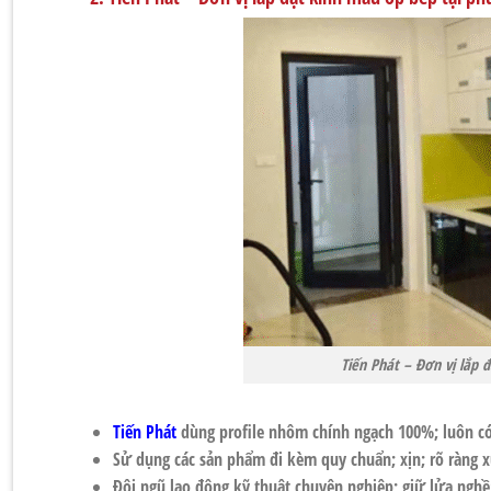
Tiến Phát – Đơn vị lắp
Tiến Phát
dùng profile nhôm chính ngạch 100%; luôn c
Sử dụng các sản phẩm đi kèm quy chuẩn; xịn; rõ ràng x
Đội ngũ lao động kỹ thuật chuyên nghiệp; giữ lửa nghề