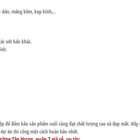
o dán, máng kẽm, kẹp kính,..
ác vết bẩn khác.
ính.
iệp để đảm bảo sản phẩm cuối cùng đạt chất lượng cao và đẹp mắt. Hãy 
n dự án thi công một cách hoàn hảo nhất.
ường Tân Hưng, quận 7 giá rẻ, uy tín: