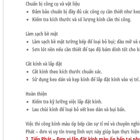
Chuẩn bị công cụ và vật liệu
Đảm bảo chuẩn bị đầy đủ các công cụ cần thiết như ke
Kiểm tra kích thước và số lượng kính cần thi công.
Làm sạch bề mặt
Làm sạch bề mặt tường bếp để loại bỏ bụi; dầu mỡ và c
Sơn lót nền nếu cần thiết để tạo độ bám dính tốt cho k
Cắt kính và lắp đặt
Cắt kính theo kích thước chuẩn xác.
Sử dụng keo dán và kẹp kính để lắp đặt kính vào vị trí.
Hoàn thiện
Kiểm tra kỹ lưỡng việc lắp đặt kính.
Lau chùi kính để loại bỏ vết keo dán và bụi bẩn.
Việc thi công kính màu ốp bếp cần sự tỉ mỉ và chuyên ngh
Phát – đơn vị uy tín trong lĩnh vực này giúp bạn thực hiệ
2. Tiến Phát – Đơn vị lắp đặt kính màu ốp bếp tại ph