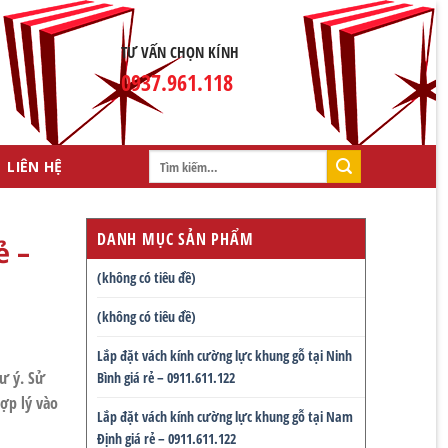
TƯ VẤN CHỌN KÍNH
0937.961.118
Tìm
LIÊN HỆ
kiếm:
DANH MỤC SẢN PHẨM
ẻ –
(không có tiêu đề)
(không có tiêu đề)
Lắp đặt vách kính cường lực khung gỗ tại Ninh
ư ý. Sử
Bình giá rẻ – 0911.611.122
ợp lý vào
Lắp đặt vách kính cường lực khung gỗ tại Nam
Định giá rẻ – 0911.611.122