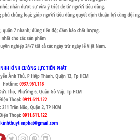
 nhỏ; nhận được sự vừa ý triệt để từ người tiêu dùng.
phú chủng loại; giúp người tiêu dùng quyết định thuận lợi cùng đội ng
, quận 7
nhanh; đúng tiến độ; đảm bảo chất lượng.
n nhất cho các sản phẩm
huyên nghiệp 24/7 tất cả các ngày trừ ngày lễ Việt Nam.
TNHH KÍNH CƯỜNG LỰC TIẾN PHÁT
yễn Ảnh Thủ, P Hiệp Thành, Quận 12, Tp HCM
Hotline:
0937.961.118
ê Đức Thọ, Phường 6, Quận Gò Vấp, Tp HCM
Điện Thoại:
0911.611.122
: 211 Trần Não, Quận 2, TP HCM
Điện Thoại:
0911.611.122
:kinhthuytienphat@gmail.com