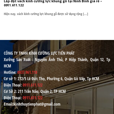
Lắp đặt vách kính cường lực khung gỗ tại Ninh Bình giá rẻ –
0911.611.122
Hiện nay, vách kính cường lực khung gỗ được sử dụng rộng [...]
CÔNG TY TNHH KÍNH CƯỜNG LỰC TIẾN PHÁT
Xưởng Sản Xuất
: Nguyễn Ảnh Thủ, P Hiệp Thành, Quận 12, Tp
HCM
Hotline
:
0937.961.118
Cơ sở 1
: 272/5 Lê Đức Thọ, Phường 6, Quận Gò Vấp, Tp HCM
Điện Thoại
:
0911.611.122
Cơ Sở 2
: 211 Trần Não, Quận 2, TP HCM
Điện Thoại
:
0911.611.122
Email
:kinhthuytienphat@gmail.com