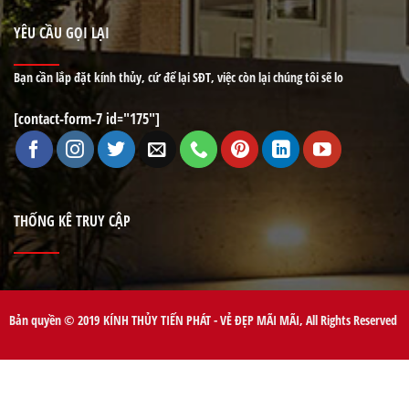
YÊU CẦU GỌI LẠI
Bạn cần lắp đặt kính thủy, cứ để lại SĐT, việc còn lại chúng tôi sẽ lo
[contact-form-7 id="175"]
THỐNG KÊ TRUY CẬP
Bản quyền © 2019 KÍNH THỦY TIẾN PHÁT - VẺ ĐẸP MÃI MÃI, All Rights Reserved