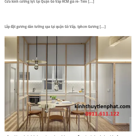
Cửa kính cường lực tại Quận Gò Vấp HCM giá rẻ- Tiến [...]
Lắp đặt gương dán tường spa tại quận Gò Vấp, tphcm Gương [...]