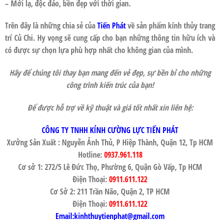
– Mới lạ, độc đáo, bền đẹp với thời gian.
Trên đây là những chia sẻ của
Tiến Phát
về sản phẩm kính thủy trang
trí Củ Chi. Hy vọng sẽ cung cấp cho bạn những thông tin hữu ích và
có được sự chọn lựa phù hợp nhất cho không gian của mình.
Hãy để chúng tôi thay bạn mang đến vẻ đẹp, sự bền bỉ cho những
công trình kiến trúc của bạn!
Để được hỗ trợ về kỹ thuật và giá tốt nhất xin liên hệ:
CÔNG TY TNHH KÍNH CƯỜNG LỰC TIẾN PHÁT
Xưởng Sản Xuất : Nguyễn Ảnh Thủ, P Hiệp Thành, Quận 12, Tp HCM
Hotline:
0937.961.118
Cơ sở 1: 272/5 Lê Đức Thọ, Phường 6, Quận Gò Vấp, Tp HCM
Điện Thoại:
0911.611.122
Cơ Sở 2: 211 Trần Não, Quận 2, TP HCM
Điện Thoại:
0911.611.122
Email:kinhthuytienphat@gmail.com