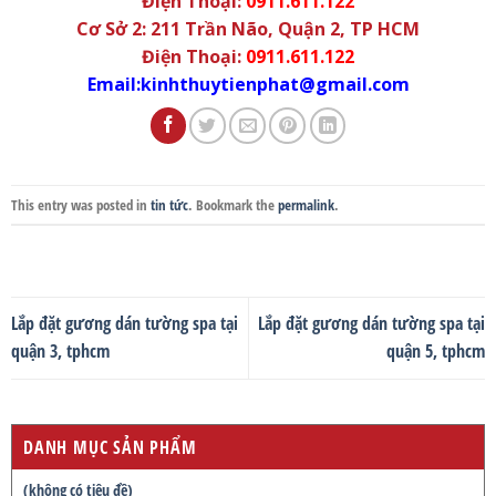
Điện Thoại:
0911.611.122
Cơ Sở 2: 211 Trần Não, Quận 2, TP HCM
Điện Thoại:
0911.611.122
Email:kinhthuytienphat@gmail.com
This entry was posted in
tin tức
. Bookmark the
permalink
.
Lắp đặt gương dán tường spa tại
Lắp đặt gương dán tường spa tại
quận 3, tphcm
quận 5, tphcm
DANH MỤC SẢN PHẨM
(không có tiêu đề)