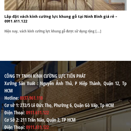
Lắp đặt vách kính cường lực khung gỗ tại Ninh Bình giá rẻ –
0911.611.122
Hiện nay, vách kính cường lực khung gỗ được sử dụng rộng [...]
CÔNG TY TNHH KÍNH CƯỜNG LỰC TIẾN PHÁT
Xưởng Sản Xuất
: Nguyễn Ảnh Thủ, P Hiệp Thành, Quận 12, Tp
HCM
Hotline
:
0937.961.118
Cơ sở 1
: 272/5 Lê Đức Thọ, Phường 6, Quận Gò Vấp, Tp HCM
Điện Thoại
:
0911.611.122
Cơ Sở 2
: 211 Trần Não, Quận 2, TP HCM
Điện Thoại
:
0911.611.122