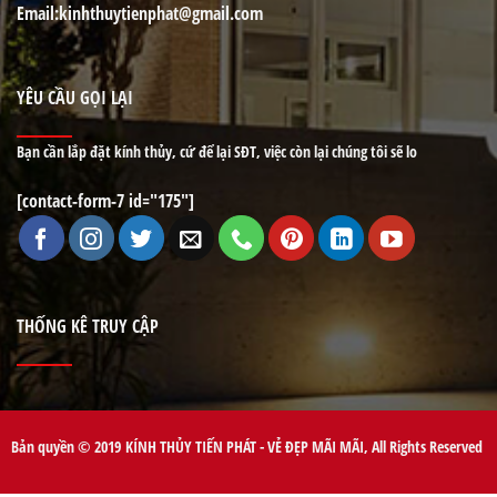
Email
:kinhthuytienphat@gmail.com
YÊU CẦU GỌI LẠI
Bạn cần lắp đặt kính thủy, cứ để lại SĐT, việc còn lại chúng tôi sẽ lo
[contact-form-7 id="175"]
THỐNG KÊ TRUY CẬP
Bản quyền © 2019 KÍNH THỦY TIẾN PHÁT - VẺ ĐẸP MÃI MÃI, All Rights Reserved