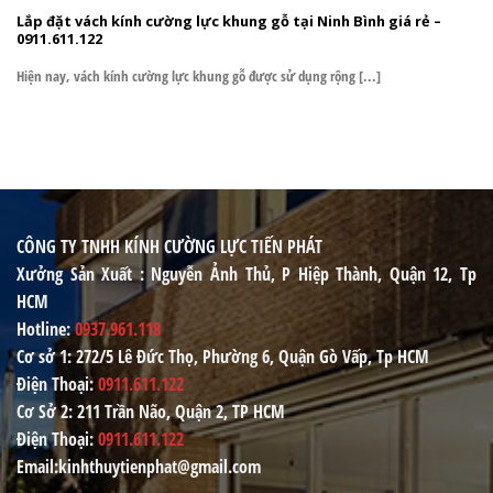
Lắp đặt vách kính cường lực khung gỗ tại Ninh Bình giá rẻ –
0911.611.122
Hiện nay, vách kính cường lực khung gỗ được sử dụng rộng [...]
CÔNG TY TNHH KÍNH CƯỜNG LỰC TIẾN PHÁT
Xưởng Sản Xuất
: Nguyễn Ảnh Thủ, P Hiệp Thành, Quận 12, Tp
HCM
Hotline
:
0937.961.118
Cơ sở 1
: 272/5 Lê Đức Thọ, Phường 6, Quận Gò Vấp, Tp HCM
Điện Thoại
:
0911.611.122
Cơ Sở 2
: 211 Trần Não, Quận 2, TP HCM
Điện Thoại
:
0911.611.122
Email
:kinhthuytienphat@gmail.com