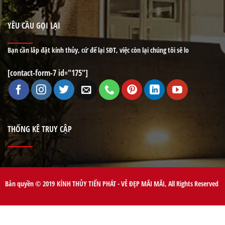
YÊU CẦU GỌI LẠI
Bạn cần lắp đặt kính thủy, cứ để lại SĐT, việc còn lại chúng tôi sẽ lo
[contact-form-7 id="175"]
THỐNG KÊ TRUY CẬP
Bản quyền © 2019 KÍNH THỦY TIẾN PHÁT - VẺ ĐẸP MÃI MÃI, All Rights Reserved